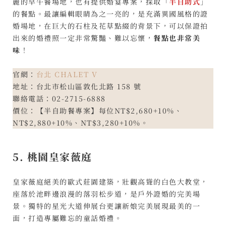
麗的早午餐場地，也有提供婚宴專案，採取「
半自助式
」
的餐點。最讓編輯眼睛為之一亮的，是充滿異國風格的證
婚場地，在巨大的石柱及花草點綴的背景下，可以保證拍
出來的婚禮照一定非常驚豔、難以忘懷，
餐點也非常美
味
！
官網：
台北 CHALET V
地址：台北市松山區敦化北路 158 號
聯絡電話：02-2715-6888
價位：【半自助餐專案】每位NT$2,680+10%、
NT$2,880+10%、NT$3,280+10%。
5. 桃園皇家薇庭
皇家薇庭絕美的歐式莊園建築，壯觀高聳的白色大教堂，
座落於池畔邊浪漫的落羽松步道，是戶外證婚的完美場
景。獨特的星光大道伸展台更讓新娘完美展現最美的一
面，打造專屬難忘的童話婚禮。