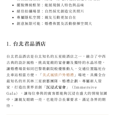
擺脫傳統框架：能展現個人特色與品味
絕佳拍攝場景：自然採光創造完美照片
專屬隱私空間：親友互動更加自在
創意無限可能：婚禮佈置及活動發揮空間大
1.
台北君品酒店
台北君品酒店是台北知名的五星級酒店之一，融合了中西
古典的設計風格，挑高寬敞的宴會廳及獨特的水晶吊燈，
讓婚禮場景如同巴黎歌劇院般優雅動人，交通位置臨近台
北車站相當方便。
「
美式風情戶外婚禮
」
場地，具備全台
最知名的米其林三星廚藝團隊、婚禮企劃、專屬新人管
家，打造出業界首創「
沉浸式宴會
」（Immersive
Gala），讓每位參與的賓客都能夠沉浸在盛大的情境氛圍
中，讓親友眼睛一亮，也能符合長輩要求，滿足各界的期
待。