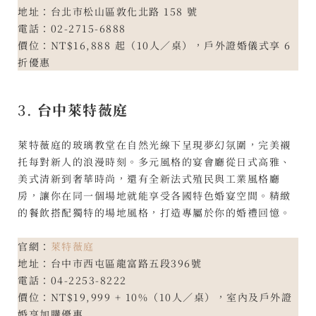
地址：台北市松山區敦化北路 158 號
電話：02-2715-6888
價位：NT$16,888 起（10人／桌），戶外證婚儀式享 6
折優惠
3.
台中萊特薇庭
萊特薇庭的玻璃教堂在自然光線下呈現夢幻氛圍，完美襯
托每對新人的浪漫時刻。多元風格的宴會廳從日式高雅、
美式清新到奢華時尚，還有全新法式殖民與工業風格廳
房，讓你在同一個場地就能享受各國特色婚宴空間。精緻
的餐飲搭配獨特的場地風格，打造專屬於你的婚禮回憶。
官網：
萊特薇庭
地址：台中市西屯區龍富路五段396號
電話：04-2253-8222
價位：NT$19,999 + 10%（10人／桌），室內及戶外證
婚享加購優惠