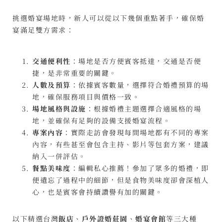
挑選婚宴場地時，新人可以從以下幾個重點著手，確保婚
宴滿足雙方需求：
交通便利性
：場地是否方便賓客抵達，交通是否便
捷，是非常重要的關鍵。
人數及預算
：依據賓客數量，選擇符合婚禮預算的場
地，確保服務項目與價格一致。
場地風格與設施
：根據婚禮主題選擇合適風格的場
地，並確保有足夠的設備支援婚宴流程。
專案內容
：實際走訪會發現每間場地都有不同的專案
內容，有些甚至會包含主持、影片等包套方案，建議
納入一併評估。
餐點美味度
：編輯私心推薦！參加了眾多的婚禮，即
便遺忘了過程中的細節，但是食物美味度卻會深植人
心，也是賓客會持續讚譽有加的關鍵。
以下精選台灣
飯店
、
戶外證婚莊園
、
婚宴會館
等三大種