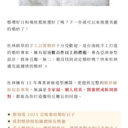
婚禮好日和場地都挑選好了嗎？下一步就可以來挑選美麗
的婚紗了！
杜林紙草的
手工訂製婚紗
十分受歡迎，是台南純手工打造
的婚紗專家，擁有超過
數百件以上的禮服
，專為亞洲身型
設計，修身且獨一無二。還沒找到命定婚紗嗎？快來杜林
遇見最鍾情的婚紗 ✧
杜林擁有 13 年專業新秘造型團隊，更提供完整的
婚紗攝
影包套專案
，無論是
全家福、個人寫真、閨蜜照或抓周派
對
，都能為你打造獨特且難忘的回憶。
✦
想知道 2025 宜嫁娶結婚好日子
✦
我對婚紗照拍攝價格有興趣
✦
手工婚紗店 vs 傳統婚紗店－選擇夢想中的完美嫁衣！