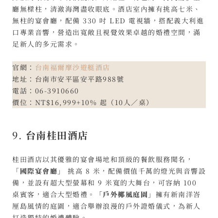
廳無樑柱，清澈海灣盡收眼底。酒店室內擁有挑高七米、
無柱的宴會廳，配備 330 吋 LED 電視牆，搭配義大利進
口專業音響，營造出寬敞且視覺效果卓越的婚禮空間，滿
足新人的多元需求。
官網：
台南福爾摩沙遊艇酒店
地址：台南市安平區安平路988號
電話：06-3910660
價位：NT$16,999+10% 起（10人／桌）
9.
台南桂田酒店
桂田酒店以其優雅的宴會場地和頂級的餐飲服務聞名，
「國際宴會廳」
挑高 8 米，配備價值千萬的燈光與音響設
備，並設有超大型螢幕和 9 米寬的大舞台，可容納 100
桌賓客，適合大型婚禮。
「戶外椰風庭園」
擁有新南洋峇
厘島風情的庭園，適合舉辦浪漫的戶外證婚儀式，為新人
打造獨特的婚禮體驗。