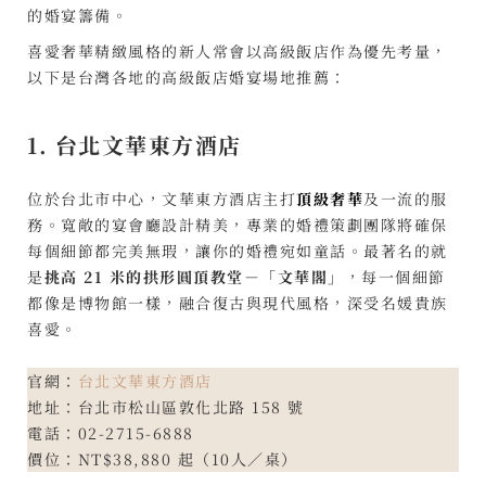
的婚宴籌備。
喜愛奢華精緻風格的新人常會以高級飯店作為優先考量，
以下是台灣各地的高級飯店婚宴場地推薦：
1. 台北文華東方酒店
位於台北市中心，文華東方酒店主打
頂級奢華
及一流的服
務。寬敞的宴會廳設計精美，專業的婚禮策劃團隊將確保
每個細節都完美無瑕，讓你的婚禮宛如童話。最著名的就
是
挑高 21 米的拱形圓頂教堂－「文華閣」
，每一個細節
都像是博物館一樣，融合復古與現代風格，深受名媛貴族
喜愛。
官網：
台北文華東方酒店
地址：台北市松山區敦化北路 158 號
電話：02-2715-6888
價位：NT$38,880 起（10人／桌）