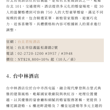
台北君悅酒店位於信義區，是知名五星級酒店之一，毗鄰
台北 101，交通便利。酒店提供多元化的婚宴場地，從 30
人的溫馨婚禮到可容納 750 人的大型豪華婚宴，滿足不同
規模的需求，包含精選菜單、新娘管家服務、迎賓巧克
力、送客喜糖等。具體價格和內容可根據新人的需求進行
調整。
官網：
台北君悅酒店
地址：台北市信義區松壽路2號
電話：02-2720-1200 #3957 / #3948
價位：NT$28,800+10% 起（10人／桌）
4.
台中林酒店
台中林酒店位於台中市西屯區，融合現代摩登與古堡式典
雅的建築風格，毗鄰國家歌劇院與秋紅谷，地理位置優
越。以其優雅的宴會廳和細膩的婚宴服務著稱，更提供 3
樓花園證婚、6 樓池畔證婚及 7 樓皇冠證婚等多元主題的