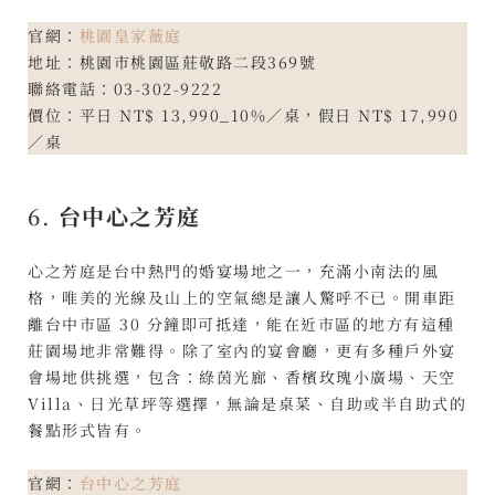
官網：
桃園皇家薇庭
地址：桃園市桃園區莊敬路二段369號
聯絡電話：03-302-9222
價位：平日 NT$ 13,990_10%／桌，假日 NT$ 17,990
／桌
6.
台中心之芳庭
心之芳庭是台中熱門的婚宴場地之一，充滿小南法的風
格，唯美的光線及山上的空氣總是讓人驚呼不已。開車距
離台中市區 30 分鐘即可抵達，能在近市區的地方有這種
莊園場地非常難得。除了室內的宴會廳，更有多種戶外宴
會場地供挑選，包含：綠茵光廊、香檳玫瑰小廣場、天空
Villa、日光草坪等選擇，無論是桌菜、自助或半自助式的
餐點形式皆有。
官網：
台中心之芳庭