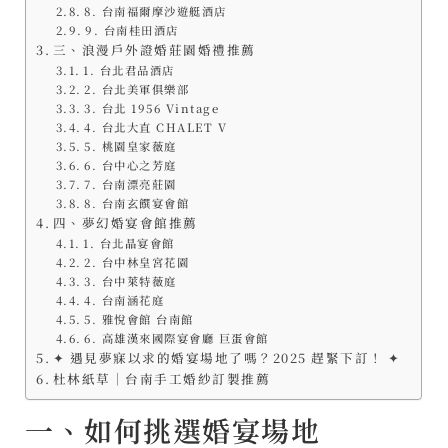
8. 台南福爾摩沙遊艇酒店
9. 台南桂田酒店
三、浪漫戶外證婚莊園婚禮推薦
1. 台北君品酒店
2. 台北美軍俱樂部
3. 台北 1956 Vintage
4. 台北大直 CHALET V
5. 桃園皇家薇庭
6. 台中心之芳庭
7. 台南漂亮莊園
8. 台南玄饌宴會館
四、夢幻婚宴會館推薦
1. 台北晶宴會館
2. 台中林皇宮花園
3. 台中萊特薇庭
4. 台南涵花庭
5. 雅悅會館 台南館
6. 高雄漢來國際宴會廳 巨蛋會館
✦ 遇見夢寐以求的婚宴場地了嗎？2025 趕緊下訂！ ✦
杜林紙草｜台南手工婚紗訂製推薦
一、如何挑選婚宴場地