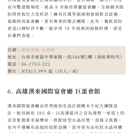
室內雙證婚場地。挑高 8 米無柱華麗宴會廳，全新網美級
拍照背板也大受好評！擁有百萬等級演唱會級影音設備、
寬敞時尚宴會廳，更有專業的婚企團隊。此外，餐飲部份
更是口碑好評不斷，能享用 78 年經典的海鮮料理，深受
長輩們喜愛。
官網：
雅悅會館 台南館
地址：台南市東區中華東路一段366號5樓（南紡夢時代）
電話：06-2755-222
價位：NT$13,999 起（10人／桌）
6.
高雄漢來國際宴會廳 巨蛋會館
漢來國際宴會廳由世界級知名設計師橋本夕紀夫團隊設
計，能容納近 180 桌。以高雄愛河之音為發想，地毯上的
音符象徵著幸福樂章，搭配球型水晶吊燈，浪漫又典雅。
室內不僅擁有高級的投影設備，是外更有由柱狀水晶所構