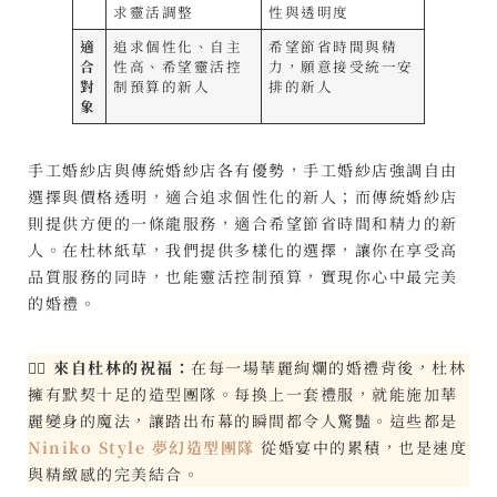
求靈活調整
性與透明度
適
追求個性化、自主
希望節省時間與精
合
性高、希望靈活控
力，願意接受統一安
對
制預算的新人
排的新人
象
手工婚紗店與傳統婚紗店各有優勢，手工婚紗店強調自由
選擇與價格透明，適合追求個性化的新人；而傳統婚紗店
則提供方便的一條龍服務，適合希望節省時間和精力的新
人。在杜林紙草，我們提供多樣化的選擇，讓你在享受高
品質服務的同時，也能靈活控制預算，實現你心中最完美
的婚禮。
👰‍♀️
來自杜林的祝福：
在每一場華麗絢爛的婚禮背後，杜林
擁有默契十足的造型團隊。每換上一套禮服，就能施加華
麗變身的魔法，讓踏出布幕的瞬間都令人驚豔。這些都是
Niniko Style 夢幻造型團隊
從婚宴中的累積，也是速度
與精緻感的完美結合。