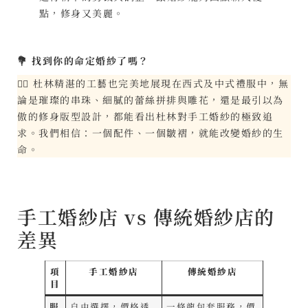
點，修身又美麗。
💐 找到你的命定婚紗了嗎？
👰‍♀️ 杜林精湛的工藝也完美地展現在西式及中式禮服中，無
論是璀璨的串珠、細膩的蕾絲拼排與雕花，還是最引以為
傲的修身版型設計，都能看出杜林對手工婚紗的極致追
求。我們相信：一個配件、一個皺褶，就能改變婚紗的生
命。
手工婚紗店 vs 傳統婚紗店的
差異
項
手工婚紗店
傳統婚紗店
目
服
自由選擇，價格透
一條龍包套服務，價