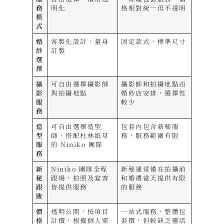
務
明化
格相對統一但不透明
模
式
婚
客製化設計，量身
固定款式，標準尺寸
紗
訂製
選
擇
攝
可自由選擇攝影師
攝影師和拍攝地點由
影
與拍攝地點
婚紗店安排，選擇性
服
較少
務
造
可自由選擇造型
包套內包含新秘服
型
師，搭配杜林紙草
務，服務範圍有限
服
的 Niniko 團隊
務
新
Niniko 團隊全程
新秘通常僅在拍攝前
秘
跟場，拍照及宴客
和婚禮當天提供有限
跟
皆提供服務
的服務
妝
價
透明公開，按項目
一站式服務，整體包
格
計價，根據個人需
套價，但較缺乏靈活