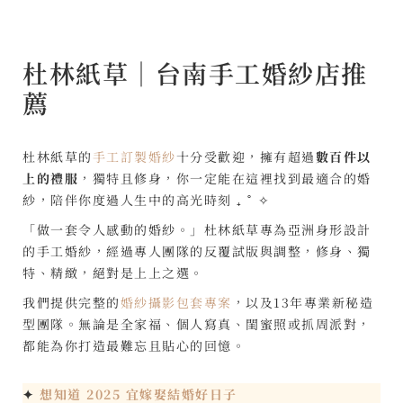
杜林紙草｜台南手工婚紗店推
薦
杜林紙草的
手工訂製婚紗
十分受歡迎，擁有超過
數百件以
上的禮服
，獨特且修身，你一定能在這裡找到最適合的婚
紗，陪伴你度過人生中的高光時刻 ₊ ˚ ✧
「做一套令人感動的婚紗。」杜林紙草專為亞洲身形設計
的手工婚紗，經過專人團隊的反覆試版與調整，修身、獨
特、精緻，絕對是上上之選。
我們提供完整的
婚紗攝影包套專案
，以及13年專業新秘造
型團隊。無論是全家福、個人寫真、閨蜜照或抓周派對，
都能為你打造最難忘且貼心的回憶。
✦
想知道 2025 宜嫁娶結婚好日子