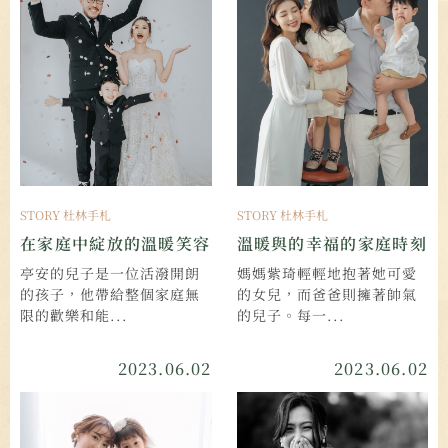
STORY 杜林手札
STORY 杜林手札
在家庭中綻放的溫暖笑容
溫暖與的幸福的家庭時刻
亭安的兒子是一位活潑開朗
媽媽紫琦輕輕地抱著她可愛
的孩子，他帶給整個家庭無
的女兒，而爸爸則擁著帥氣
限的歡樂和能...
的兒子。每一...
2023.06.02
2023.06.02