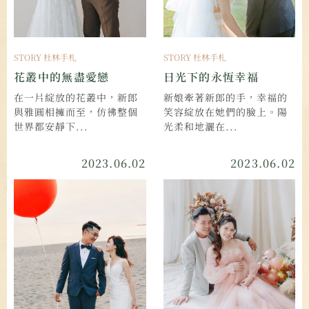
STORY 杜林手札
STORY 杜林手札
花叢中的無盡愛戀
日光下的永恆幸福
在一片綻放的花叢中，新郎
新娘牽著新郎的手，幸福的
與雅圓相擁而至，仿彿整個
笑容綻放在她們的臉上。陽
世界都安靜下...
光柔和地灑在...
2023.06.02
2023.06.02