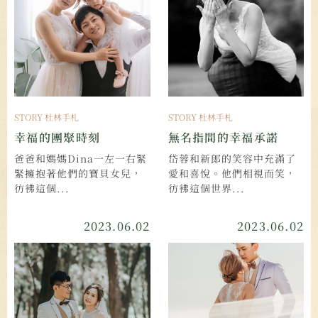
STORY 杜林手札
STORY 杜林手札
幸福的團聚時刻
無名指間的幸福承諾
爸爸和媽媽Dina一左一右緊
岱蓉和新郎的笑容中充滿了
緊擁抱著他們的寶貝女兒，
愛和喜悅。他們相視而笑，
彷彿這個...
彷彿這個世界...
2023.06.02
2023.06.02