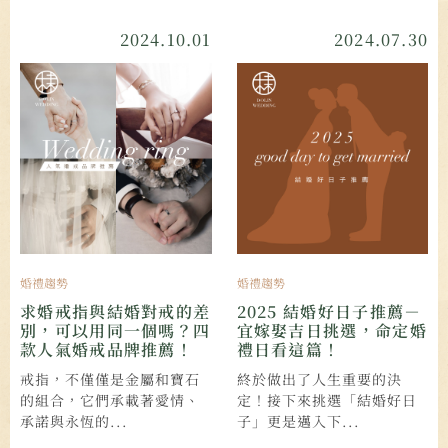
2024.10.01
2024.07.30
婚禮趨勢
婚禮趨勢
求婚戒指與結婚對戒的差
2025 結婚好日子推薦－
別，可以用同一個嗎？四
宜嫁娶吉日挑選，命定婚
款人氣婚戒品牌推薦！
禮日看這篇！
戒指，不僅僅是金屬和寶石
終於做出了人生重要的決
的組合，它們承載著愛情、
定！接下來挑選「結婚好日
承諾與永恆的...
子」更是邁入下...