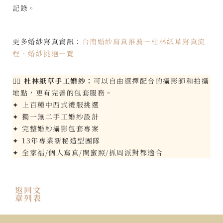
記錄。
更多婚紗寫真資訊：
台南婚紗寫真推薦－杜林紙草寫真流
程、婚紗挑選一覽
👰‍♀️
杜林紙草手工婚紗：
可以自由選擇配合的攝影師和拍攝
地點，更有完善的包套服務。
✦ 上百種中西式禮服挑選
✦ 獨一無二手工婚紗設計
✦ 完整婚紗攝影包套專案
✦ 13年專業新秘造型團隊
✦ 全家福/個人寫真/閨蜜照/抓周派對都適合
返回文
章列表