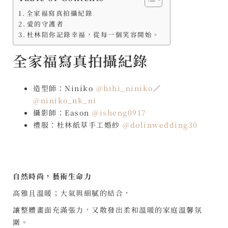
全家福寫真拍攝紀錄
愛的守護者
杜林陪你記錄幸福，從每一個笑容開始。
全家福寫真拍攝紀錄
造型師：Niniko
@hihi_niniko
／
@niniko_nk_ni
攝影師：Eason
@isheng0917
禮服：杜林紙草手工婚紗
@dolinwedding30
自然時尚，藝術生命力
高雅且溫暖；大氣與細膩的結合，
讓整體畫面充滿張力，又散發出柔和溫暖的家庭溫馨氛
圍。