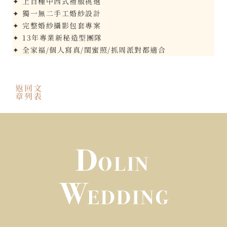
✦ 上百種中西式禮服挑選
✦ 獨一無二手工婚紗設計
✦ 完整婚紗攝影包套專案
✦ 13年專業新秘造型團隊
✦ 全家福/個人寫真/閨蜜照/抓周派對都適合
返回文
章列表