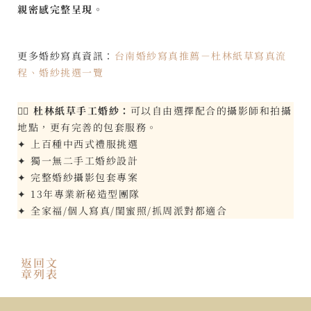
親密感完整呈現。
更多婚紗寫真資訊：
台南婚紗寫真推薦－杜林紙草寫真流
程、婚紗挑選一覽
👰‍♀️
杜林紙草手工婚紗：
可以自由選擇配合的攝影師和拍攝
地點，更有完善的包套服務。
✦ 上百種中西式禮服挑選
✦ 獨一無二手工婚紗設計
✦ 完整婚紗攝影包套專案
✦ 13年專業新秘造型團隊
✦ 全家福/個人寫真/閨蜜照/抓周派對都適合
返回文
章列表