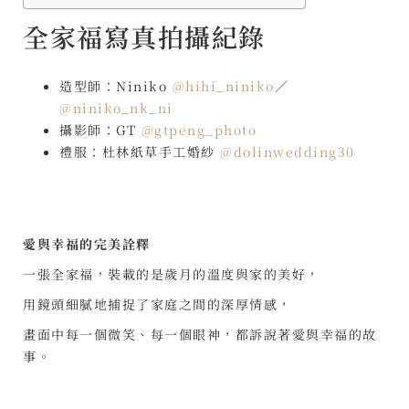
全家福寫真拍攝紀錄
造型師：Niniko
@hihi_niniko
／
@niniko_nk_ni
攝影師：GT
@gtpeng_photo
禮服：杜林紙草手工婚紗
@dolinwedding30
愛與幸福的完美詮釋
一張全家福，裝載的是歲月的溫度與家的美好，
用鏡頭細膩地捕捉了家庭之間的深厚情感，
畫面中每一個微笑、每一個眼神，都訴說著愛與幸福的故
事。