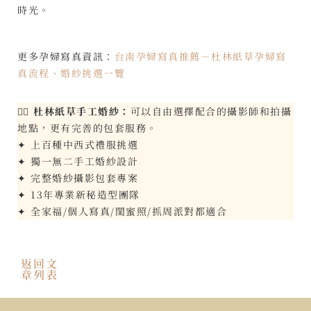
時光。
更多孕婦寫真資訊：
台南孕婦寫真推薦－杜林紙草孕婦寫
真流程、婚紗挑選一覽
👰‍♀️
杜林紙草手工婚紗：
可以自由選擇配合的攝影師和拍攝
地點，更有完善的包套服務。
✦ 上百種中西式禮服挑選
✦ 獨一無二手工婚紗設計
✦ 完整婚紗攝影包套專案
✦ 13年專業新秘造型團隊
✦ 全家福/個人寫真/閨蜜照/抓周派對都適合
返回文
章列表