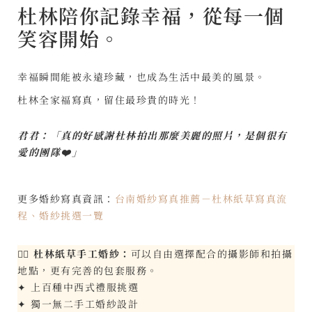
杜林陪你記錄幸福，從每一個
笑容開始。
幸福瞬間能被永遠珍藏，也成為生活中最美的風景。
杜林全家福寫真，留住最珍貴的時光！
君君：「真的好感謝杜林拍出那麼美麗的照片，是個很有
愛的團隊❤️」
更多婚紗寫真資訊：
台南婚紗寫真推薦－杜林紙草寫真流
程、婚紗挑選一覽
👰‍♀️
杜林紙草手工婚紗：
可以自由選擇配合的攝影師和拍攝
地點，更有完善的包套服務。
✦ 上百種中西式禮服挑選
✦ 獨一無二手工婚紗設計