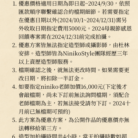
優惠價格適用日期為即日起~2024/9/30，依照
匯款順序聯繫確認合約檔期細節。若需要指定
在優惠日期以外(2024/10/1~2024/12/31)需另
外收取日期指定費用5000元。2024母親節感恩
回饋專案需在2024/12/31前完成拍攝。
優惠方案皆無法指定造型師或攝影師，由杜林
安排。造型師皆為NinikoStyle團隊經歷三年
以上資歷造型師服務。
檔期確認之後，就無法更改時間。如果需要更
改日期，將扣除一半訂金。
如要指定niniko老師加價16,000元(下定後才
會敲檔期，尚未下訂前無法詢問檔期，須配合
老師檔期為主，若無法接受請勿下訂。2024十
月前已無檔期可預約)
此方案為優惠方案，為公開作品的優惠價亦無
法轉移給第三方。
造型加拍攝時間共4小時，當天拍攝時數如超