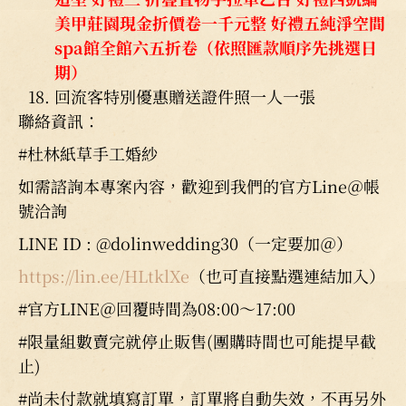
美甲莊園現金折價卷一千元整 好禮五純淨空間
spa館全館六五折卷
（依照匯款順序先挑選日
期）
回流客特別優惠贈送證件照一人一張
聯絡資訊：
#杜林紙草手工婚紗
如需諮詢本專案內容，歡迎到我們的官方Line＠帳
號洽詢
LINE ID : @dolinwedding30（一定要加＠）
https://lin.ee/HLtklXe
（也可直接點選連結加入）
#官方LINE＠回覆時間為08:00～17:00
#限量組數賣完就停止販售(團購時間也可能提早截
止)
#尚未付款就填寫訂單，訂單將自動失效，不再另外