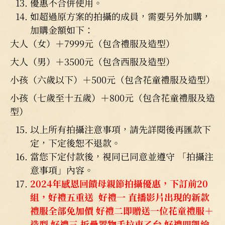
優惠不合併使用。
如超過原方案的拍攝的成員，需要另外加購，
加購金額如下：
大人（女）＋7999元（包含禮服及造型）
大人（男）＋3500元（包含西服及造型）
小孩（六歲以下）＋500元（包含花童禮服及造型）
小孩（七歲至十五歲）＋800元（包含花童禮服及造
型）
以上所有拍攝注意事項，請先詳閱後再匯款下
定，下定後恕不退款。
當您下定付款後，視同已同意並遵守 「拍攝注
意事項」內容。
2024年感恩回饋母親節拍攝優惠，下訂前20
組，好禮五重送
好禮一 直播影片出現的新款
禮服全部免加價
好禮二即贈送一位花童禮服＋
造型 好禮三 折疊置物手拉車乙台 好禮四凱綸