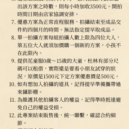
出該方案之時數，則每小時加收3500元。開拍
時間日期由店家協調安排。
優惠方案為正常流程服務，拍攝結束至成品交
件約四個月的時間。無法指定提早取成品。
單一拍攝方案每組拍攝人數上限為四位大人，
第五位大人就須加價購一個新的方案，小孩不
在此限內。
提供花童服0歲～15歲的大童，杜林有部分尺
碼可以租借，實際還是要看小朋友試穿的狀
況，原價是1500元下定方案優惠價是500元。
如有想加入拍攝的道具，記得提早準備攜帶過
來攝影棚。
為維護其他拍攝客人的權益，記得準時抵達避
免自己的權益受損。
此專案結束販售後，統一聯繫，確認合約細
節。