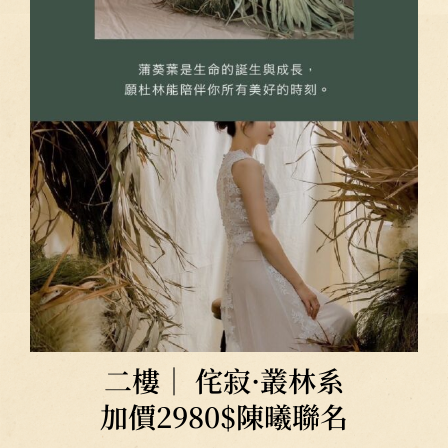
二樓｜ 侘寂·叢林系
加價2980$陳曦聯名